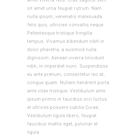
amet viverra felis. Cras sagittis sem
sit amet urna feugiat rutrum. Nam
nulla ipsum, venenatis malesuada
felis quis, ultricies convallis neque.
Pellentesque tristique fringilla
tempus. Vivamus bibendum nibh in
dolor pharetra, a euismod nulla
dignissim. Aenean viverra tincidunt
nibh, in imperdiet nunc. Suspendisse
eu ante pretium, consectetur leo at,
congue quam. Nullam hendrerit porta
ante vitae tristique. Vestibulum ante
ipsum primis in faucibus orci luctus
et ultrices posuere cubilia Curae;
Vestibulum ligula libero, feugiat
faucibus mattis eget, pulvinar et
ligula.